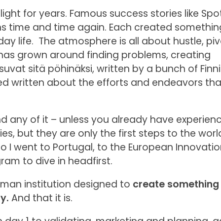
ight for years. Famous success stories like Spot
ns time and time again. Each created somethi
y life. The atmosphere is all about hustle, piv
has grown around finding problems, creating
uvat sitä pöhinäksi, written by a bunch of Finn
 written about the efforts and endeavors tha
stand any of it – unless you already have experienc
s, but they are only the first steps to the worl
so I went to Portugal, to the European Innovati
am to dive in headfirst.
uman institution designed to
create something
y.
And that it is.