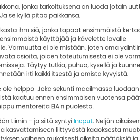
ukkona, jonka tarkoituksena on luoda jotain uut
a se kyllä pitää paikkansa.
rukasta ihmisiä, jonka tapaat ensimmäistä kerta
0 ensimmäistä käyttäjää ja kävelette lavalle
lle. Varmuutta ei ole mistään, joten oma ydintii
luvata asioita, joiden toteutumisesta ei ole var
isseja. Täytyy tutkia, puhua, kysellä ja kuunnel
netään irti kaikki itsestä ja omista kyvyistä.
se ole helppo. Joka sekunti maailmassa luodaan
 niistä kaatuu ennen ensimmäisen vuotensa pää
nippu mentoreita EIA:n puolesta.
 tiimin – ja siitä syntyi
Incput
. Neljän aikais
 ja kasvattamiseen liittyvästä kaaoksesta muot
tyksen vaiheen mukaisesti oikeita päätöksiä ja