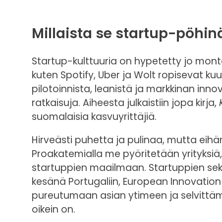
Millaista se startup-pöhin
Startup-kulttuuria on hypetetty jo mon
kuten Spotify, Uber ja Wolt ropisevat kuu
pilotoinnista, leanistä ja markkinan inn
ratkaisuja. Aiheesta julkaistiin jopa kirja,
suomalaisia kasvuyrittäjiä.
Hirveästi puhetta ja pulinaa, mutta eihä
Proakatemialla me pyöritetään yrityksiä
startuppien maailmaan. Startuppien sekaa
kesänä Portugaliin, European Innovati
pureutumaan asian ytimeen ja selvittäm
oikein on.