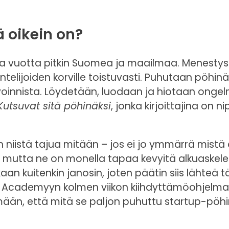
ä oikein on?
ta vuotta pitkin Suomea ja maailmaa. Menestys
ntelijoiden korville toistuvasti. Puhutaan pöhinä
ovoinnista. Löydetään, luodaan ja hiotaan ongel
Kutsuvat sitä pöhinäksi
, jonka kirjoittajina on n
n niistä tajua mitään – jos ei jo ymmärrä mistä 
, mutta ne on monella tapaa kevyitä alkuaskele
n kuitenkin janosin, joten päätin siis lähteä 
on Academyyn kolmen viikon kiihdyttämöohjelm
ään, että mitä se paljon puhuttu startup-pöh