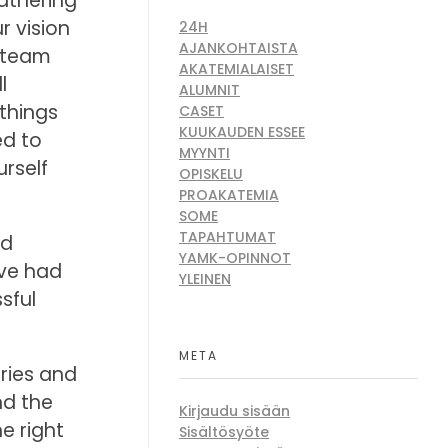
gathering
r vision
24H
AJANKOHTAISTA
r team
AKATEMIALAISET
l
ALUMNIT
 things
CASET
KUUKAUDEN ESSEE
ed to
MYYNTI
urself
OPISKELU
PROAKATEMIA
SOME
TAPAHTUMAT
ed
YAMK-OPINNOT
’ve had
YLEINEN
sful
META
ries and
nd the
Kirjaudu sisään
e right
Sisältösyöte