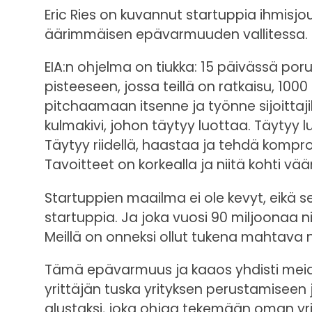
Eric Ries on kuvannut startuppia ihmisjo
äärimmäisen epävarmuuden vallitessa. J
EIA:n ohjelma on tiukka: 15 päivässä po
pisteeseen, jossa teillä on ratkaisu, 100
pitchaamaan itsenne ja työnne sijoittaji
kulmakivi, johon täytyy luottaa. Täytyy 
Täytyy riidellä, haastaa ja tehdä komprom
Tavoitteet on korkealla ja niitä kohti vään
Startuppien maailma ei ole kevyt, eikä 
startuppia. Ja joka vuosi 90 miljoonaa
Meillä on onneksi ollut tukena mahtava 
Tämä epävarmuus ja kaaos yhdisti meidän
yrittäjän tuska yrityksen perustamiseen
alustaksi, joka ohjaa tekemään oman yri