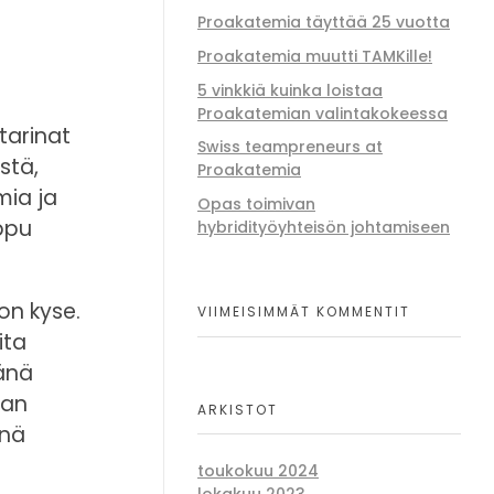
Proakatemia täyttää 25 vuotta
Proakatemia muutti TAMKille!
5 vinkkiä kuinka loistaa
Proakatemian valintakokeessa
tarinat
Swiss teampreneurs at
stä,
Proakatemia
mia ja
Opas toimivan
ippu
hybridityöyhteisön johtamiseen
on kyse.
VIIMEISIMMÄT KOMMENTIT
ita
tänä
aan
ARKISTOT
inä
toukokuu 2024
lokakuu 2023