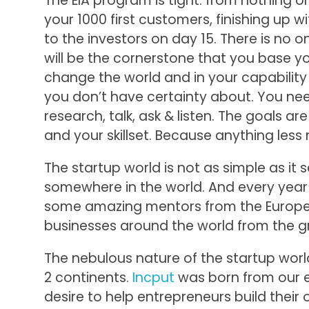
The EIA program is tight: from nothing o
your 1000 first customers, finishing up w
to the investors on day 15. There is no on
will be the cornerstone that you base your
change the world and in your capability 
you don’t have certainty about. You ne
research, talk, ask & listen. The goals a
and your skillset. Because anything les
The startup world is not as simple as it
somewhere in the world. And every year 9
some amazing mentors from the Europea
businesses around the world from the g
The nebulous nature of the startup wor
2 continents.
Incput
was born from our e
desire to help entrepreneurs build their