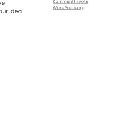
Kommenttisyöte
ve
WordPress.org
our idea