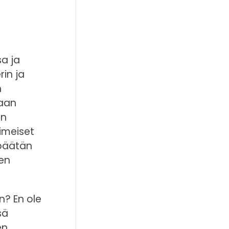
sa ja
in ja
n
jaan
on
imeiset
 päätän
en
n? En ole
sä
en