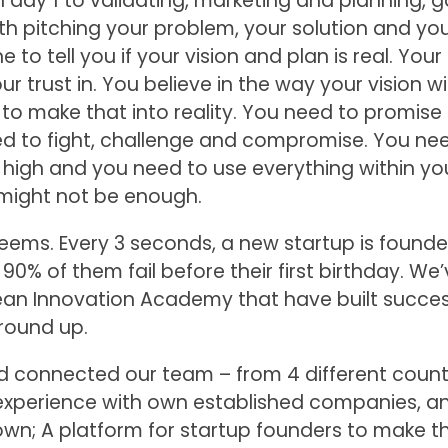
n day 1 to validating, marketing and planning, 
ith pitching your problem, your solution and you
e to tell you if your vision and plan is real. You
 trust in. You believe in the way your vision wil
to make that into reality. You need to promise
ed to fight, challenge and compromise. You ne
re high and you need to use everything within yo
s might not be enough.
 seems. Every 3 seconds, a new startup is found
0% of them fail before their first birthday. We
n Innovation Academy that have built succes
round up.
ld connected our team – from 4 different count
xperience with own established companies, a
 own; A platform for startup founders to make th