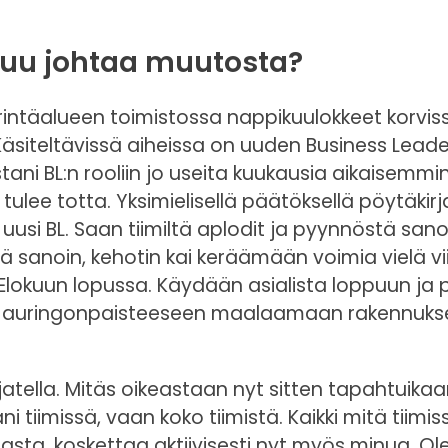
tuu johtaa muutosta?
eirintäalueen toimistossa nappikuulokkeet korvis
äsiteltävissä aiheissa on uuden Business Leader
tani BL:n rooliin jo useita kuukausia aikaisemmi
 tulee totta. Yksimielisellä päätöksellä pöytäkir
 uusi BL. Saan tiimiltä aplodit ja pyynnöstä san
sanoin, kehotin kai keräämään voimia vielä vi
 Elokuun lopussa. Käydään asialista loppuun ja
ään auringonpaisteeseen maalaamaan rakennuks
jatella. Mitäs oikeastaan nyt sitten tapahtuikaa
iimissä, vaan koko tiimistä. Kaikki mitä tiimis
asta, koskettaa aktiivisesti nyt myös minua. Ol