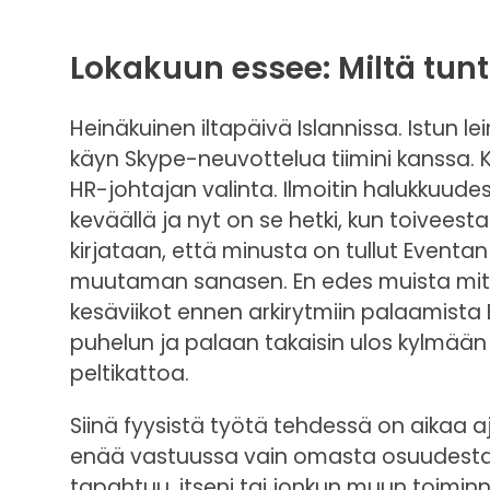
Lokakuun essee: Miltä tun
Heinäkuinen iltapäivä Islannissa. Istun l
käyn Skype-neuvottelua tiimini kanssa. K
HR-johtajan valinta. Ilmoitin halukkuudes
keväällä ja nyt on se hetki, kun toiveesta
kirjataan, että minusta on tullut Eventan
muutaman sanasen. En edes muista mitä 
kesäviikot ennen arkirytmiin palaamista
puhelun ja palaan takaisin ulos kylm
peltikattoa.
Siinä fyysistä työtä tehdessä on aikaa a
enää vastuussa vain omasta osuudestani t
tapahtuu, itseni tai jonkun muun toiminn