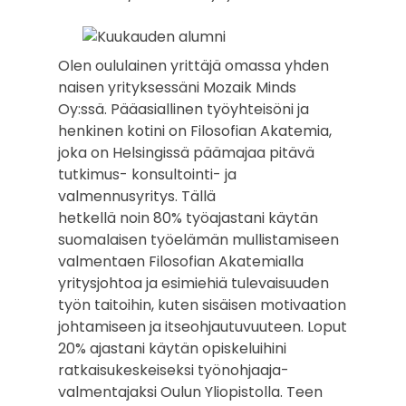
Olen oululainen yrittäjä omassa yhden
naisen yrityksessäni Mozaik Minds
Oy:ssä. Pääasiallinen työyhteisöni ja
henkinen kotini on Filosofian Akatemia,
joka on Helsingissä päämajaa pitävä
tutkimus- konsultointi- ja
valmennusyritys. Tällä
hetkellä noin 80% työajastani käytän
suomalaisen työelämän mullistamiseen
valmentaen Filosofian Akatemialla
yritysjohtoa ja esimiehiä tulevaisuuden
työn taitoihin, kuten sisäisen motivaation
johtamiseen ja itseohjautuvuuteen. Loput
20% ajastani käytän opiskeluihini
ratkaisukeskeiseksi työnohjaaja-
valmentajaksi Oulun Yliopistolla. Teen