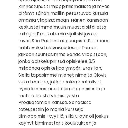
kiinnostunut tiimioppimismallista ja myös
pitänyt tähän malliin perustuvaa kurssia
omassa yliopistossaan. Hänen kanssaan
keskustelimme muun muassa siitä, että
mitä jos Proakatemia sijaitsisi joskus
myös Sao Paulon kaupungissa.. Se jäänee
nähtäväksi tulevaisuudessa. Tämän
jälkeen suuntasimme Senac yliopistoon,
jonka opiskelupiirissä opiskelee 3,5
miljoonaa opiskelijaa ympäri Brasilian.
Siellä tapasimme miehet nimeltä Clovis
sekä Leandro, jotka molemmat olivat
hyvin kiinnostuneita tiimioppimisesta ja
mahdollisesta yhteistyöstä
Proakatemian kanssa. Senacissa
toteutettiin jo monia kursseja
tiimioppimis –tyylillä, sillä Clovis oli joskus
käynyt tiimimestarit koulutuksen ja