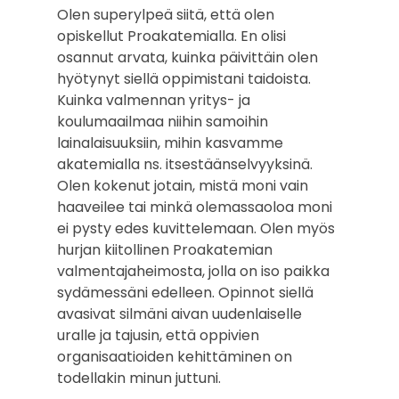
Olen superylpeä siitä, että olen
opiskellut Proakatemialla. En olisi
osannut arvata, kuinka päivittäin olen
hyötynyt siellä oppimistani taidoista.
Kuinka valmennan yritys- ja
koulumaailmaa niihin samoihin
lainalaisuuksiin, mihin kasvamme
akatemialla ns. itsestäänselvyyksinä.
Olen kokenut jotain, mistä moni vain
haaveilee tai minkä olemassaoloa moni
ei pysty edes kuvittelemaan. Olen myös
hurjan kiitollinen Proakatemian
valmentajaheimosta, jolla on iso paikka
sydämessäni edelleen. Opinnot siellä
avasivat silmäni aivan uudenlaiselle
uralle ja tajusin, että oppivien
organisaatioiden kehittäminen on
todellakin minun juttuni.