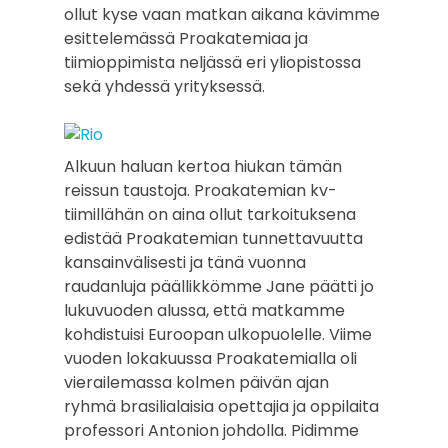
ollut kyse vaan matkan aikana kävimme
esittelemässä Proakatemiaa ja
tiimioppimista neljässä eri yliopistossa
sekä yhdessä yrityksessä.
Alkuun haluan kertoa hiukan tämän
reissun taustoja. Proakatemian kv-
tiimillähän on aina ollut tarkoituksena
edistää Proakatemian tunnettavuutta
kansainvälisesti ja tänä vuonna
raudanluja päällikkömme Jane päätti jo
lukuvuoden alussa, että matkamme
kohdistuisi Euroopan ulkopuolelle. Viime
vuoden lokakuussa Proakatemialla oli
vierailemassa kolmen päivän ajan
ryhmä brasilialaisia opettajia ja oppilaita
professori Antonion johdolla. Pidimme