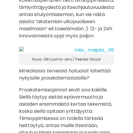
Kokemusperäinen tieto tiimioppimisesta,
tiimiyrittäjyydestä ja itseohjautuvuudesta
antaa etulyöntiaseman, kun vie näitä
asioita ”akatemian ulkopuoliseen
maailmaan” eli tosielämään ;). 12- ja 24h
innovoinneista oppi myös paljon.
Kuva: Olli Luoma-aho / Feeniks Visual
Minkälaisia terveisiä haluaisit lähettää
nykyisille proakatemialaisille?
Proakatemiaopinnot eivät sovi kaikille.
Siellä täytyy sietää epävarmuutta ja
asioiden ensimmäistä kertaa tekemistä,
koska siellä opitaan yrittäjyyttä.
Tiimioppimisessa on todella tärkeää
heittäytyä, antaa muille itsestään,
sitoutua tiimin toimintaan ja tuoda oma