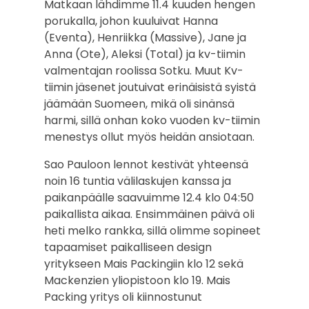
Matkaan lähdimme 11.4 kuuden hengen
porukalla, johon kuuluivat Hanna
(Eventa), Henriikka (Massive), Jane ja
Anna (Ote), Aleksi (Total) ja kv-tiimin
valmentajan roolissa Sotku. Muut Kv-
tiimin jäsenet joutuivat erinäisistä syistä
jäämään Suomeen, mikä oli sinänsä
harmi, sillä onhan koko vuoden kv-tiimin
menestys ollut myös heidän ansiotaan.
Sao Pauloon lennot kestivät yhteensä
noin 16 tuntia välilaskujen kanssa ja
paikanpäälle saavuimme 12.4 klo 04:50
paikallista aikaa. Ensimmäinen päivä oli
heti melko rankka, sillä olimme sopineet
tapaamiset paikalliseen design
yritykseen Mais Packingiin klo 12 sekä
Mackenzien yliopistoon klo 19. Mais
Packing yritys oli kiinnostunut