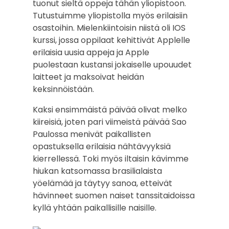
tuonut sieltä oppeja tähän yliopistoon.
Tutustuimme yliopistolla myös erilaisiin
osastoihin. Mielenkiintoisin niistä oli IOS
kurssi, jossa oppilaat kehittivät Applelle
erilaisia uusia appeja ja Apple
puolestaan kustansi jokaiselle upouudet
laitteet ja maksoivat heidän
keksinnöistään.
Kaksi ensimmäistä päivää olivat melko
kiireisiä, joten pari viimeistä päivää Sao
Paulossa menivät paikallisten
opastuksella erilaisia nähtävyyksiä
kierrellessä. Toki myös iltaisin kävimme
hiukan katsomassa brasilialaista
yöelämää ja täytyy sanoa, etteivät
hävinneet suomen naiset tanssitaidoissa
kyllä yhtään paikallisille naisille.