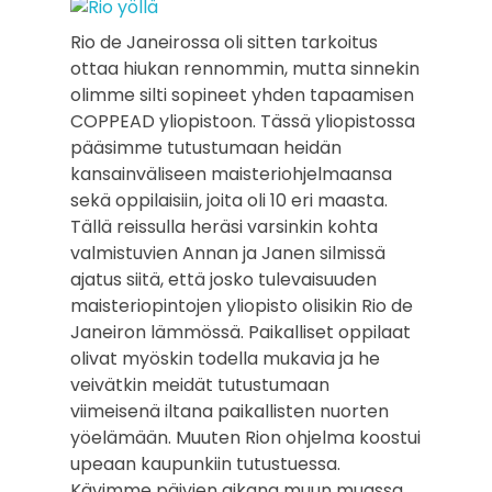
Rio de Janeirossa oli sitten tarkoitus
ottaa hiukan rennommin, mutta sinnekin
olimme silti sopineet yhden tapaamisen
COPPEAD yliopistoon. Tässä yliopistossa
pääsimme tutustumaan heidän
kansainväliseen maisteriohjelmaansa
sekä oppilaisiin, joita oli 10 eri maasta.
Tällä reissulla heräsi varsinkin kohta
valmistuvien Annan ja Janen silmissä
ajatus siitä, että josko tulevaisuuden
maisteriopintojen yliopisto olisikin Rio de
Janeiron lämmössä. Paikalliset oppilaat
olivat myöskin todella mukavia ja he
veivätkin meidät tutustumaan
viimeisenä iltana paikallisten nuorten
yöelämään. Muuten Rion ohjelma koostui
upeaan kaupunkiin tutustuessa.
Kävimme päivien aikana muun muassa