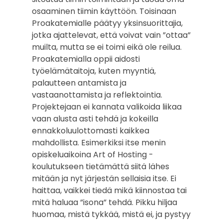
osaaminen tiimin käyttöön. Toisinaan
Proakatemialle päätyy yksinsuorittajia,
jotka ajattelevat, että voivat vain ”ottaa”
muilta, mutta se ei toimi eikä ole reilua.
Proakatemialla oppii aidosti
työelämätaitoja, kuten myyntiä,
palautteen antamista ja
vastaanottamista ja reflektointia.
Projektejaan ei kannata valikoida liikaa
vaan alusta asti tehdä ja kokeilla
ennakkoluulottomasti kaikkea
mahdollista. Esimerkiksi itse menin
opiskeluaikoina Art of Hosting -
koulutukseen tietämättä siitä lähes
mitään ja nyt järjestän sellaisia itse. Ei
haittaa, vaikkei tiedä mikä kiinnostaa tai
mitä haluaa ”isona” tehdä. Pikku hiljaa
huomaa, mistä tykkää, mistä ei, ja pystyy