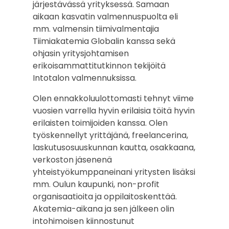
järjestävässä yrityksessä. Samaan
aikaan kasvatin valmennuspuolta eli
mm. valmensin tiimivalmentajia
Tiimiakatemia Globalin kanssa sekä
ohjasin yritysjohtamisen
erikoisammattitutkinnon tekijöitä
Intotalon valmennuksissa.
Olen ennakkoluulottomasti tehnyt viime
vuosien varrella hyvin erilaisia töitä hyvin
erilaisten toimijoiden kanssa. Olen
työskennellyt yrittäjänä, freelancerina,
laskutusosuuskunnan kautta, osakkaana,
verkoston jäsenenä
yhteistyökumppaneinani yritysten lisäksi
mm. Oulun kaupunki, non-profit
organisaatioita ja oppilaitoskenttää.
Akatemia-aikana ja sen jälkeen olin
intohimoisen kiinnostunut