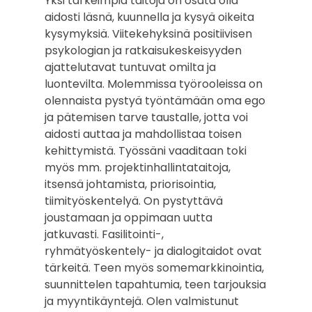
Yksi tärkeimpiä taitoja on osata olla
aidosti läsnä, kuunnella ja kysyä oikeita
kysymyksiä. Viitekehyksinä positiivisen
psykologian ja ratkaisukeskeisyyden
ajattelutavat tuntuvat omilta ja
luontevilta. Molemmissa työrooleissa on
olennaista pystyä työntämään oma ego
ja pätemisen tarve taustalle, jotta voi
aidosti auttaa ja mahdollistaa toisen
kehittymistä.
Työssäni vaaditaan toki
myös mm. projektinhallintataitoja,
itsensä johtamista, priorisointia,
tiimityöskentelyä. On pystyttävä
joustamaan ja oppimaan uutta
jatkuvasti. Fasilitointi-,
ryhmätyöskentely- ja dialogitaidot ovat
tärkeitä. Teen myös somemarkkinointia,
suunnittelen tapahtumia, teen tarjouksia
ja myyntikäyntejä.
Olen valmistunut