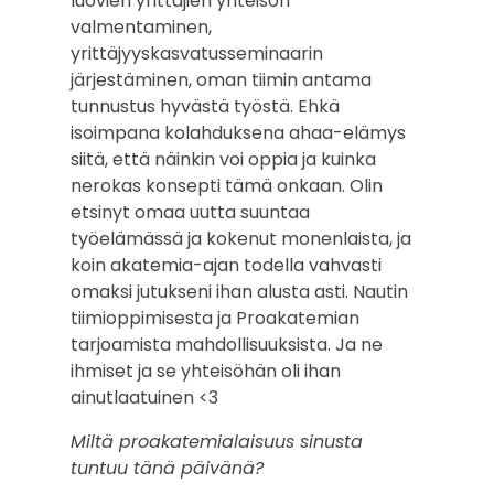
luovien yrittäjien yhteisön
valmentaminen,
yrittäjyyskasvatusseminaarin
järjestäminen, oman tiimin antama
tunnustus hyvästä työstä. Ehkä
isoimpana kolahduksena ahaa-elämys
siitä, että näinkin voi oppia ja kuinka
nerokas konsepti tämä onkaan. Olin
etsinyt omaa uutta suuntaa
työelämässä ja kokenut monenlaista, ja
koin akatemia-ajan todella vahvasti
omaksi jutukseni ihan alusta asti. Nautin
tiimioppimisesta ja Proakatemian
tarjoamista mahdollisuuksista. Ja ne
ihmiset ja se yhteisöhän oli ihan
ainutlaatuinen <3
Miltä proakatemialaisuus sinusta
tuntuu tänä päivänä?