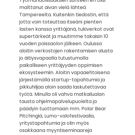
Työmahdollisuuksien suhteen en olisi
malttanut aivan vielä lähteä
Tampereelta. Kuitenkin tiedostin, että
jotta voin toteuttaa itseäni pienten
lasten kanssa yrittäjänä, tukiverkot ovat
supertärkeät ja muutimme takaisin 10
vuoden poissaolon jälkeen. Oulussa
aloitin verkostojen rakentamisen alusta
jo äitiysvapaalla tutustumalla
paikalliseen yrittäjyyden oppimisen
ekosysteemiin. Aloitin vapaaehtoisena
järjestämällä startup-tapahtumia ja
pikkuhiljaa aloin saada laskutettavaa
työtä. Minulla oli vahva matkailualan
tausta ohjelmapalvelupuolelta ja
päädyin tuottamaan mm. Polar Bear
Pitchingiä, Lumo-valofestivaalia,
yritystapahtumia ja olin myös
osakkaana myyntiseminaareja