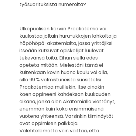
työsuorituksista numeroita?
Ulkopuolisen korviin Proakatemia voi
kuulostaa joltain huru-ukkojen lahkolta ja
höpöhöpö-akatemialta, jossa yrittäjiksi
itseään kutsuvat opiskelijat luulevat
tekevänsä töitä. Eihän siellä edes
opeteta mitään. Mielestäni tämä ei
kuitenkaan kovin huono koulu voi olla,
sillä 99 % valmistuneista suosittelisi
Proakatemiaa muillekin. Itse ainakin
koen oppineeni kahdeksan kuukauden
aikana, jonka olen Akatemialla viettänyt,
enemmän kuin koko ensimmäisenä
vuotena yhteensä. Varsinkin tiiminäytöt
ovat oppimisen paikkoja.
Valehtelematta voin väittää, että