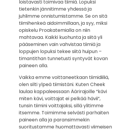
loistavasti toimivaa tiimiä. Lopuksi
tietenkin jännitimme yhdessä ja
juhlimme onnistumistamme. Se on sitä
tiimihenkeä aidoimmillaan, ja syy, miksi
opiskelu Proakatemialla on niin
mahtavaa. Kaikki kuohunta ja siitä yli
pääseminen vain vahvistaa tiimiä ja
loppujen lopuksi tekee siitä huipun –
timantithan tunnetusti syntyvät kovan
paineen alla.
Vaikka emme voittaneetkaan tiimidiiliä,
olen silti ylpeä tiimistäni. Kuten Cheek
laulaa kappaleessaan Äärirajoille “kävi
miten kävi, voittajat ei pelkää hävii”,
tunsin tiimini voittajaksi, sillä ylitimme
itsemme. Toimimme selvästi parhaiten
paineen alla ja paransimmekin
suoritustamme huomattavasti viimeisen