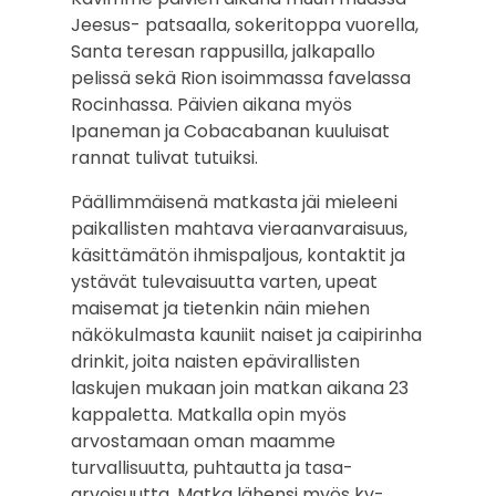
Jeesus- patsaalla, sokeritoppa vuorella,
Santa teresan rappusilla, jalkapallo
pelissä sekä Rion isoimmassa favelassa
Rocinhassa. Päivien aikana myös
Ipaneman ja Cobacabanan kuuluisat
rannat tulivat tutuiksi.
Päällimmäisenä matkasta jäi mieleeni
paikallisten mahtava vieraanvaraisuus,
käsittämätön ihmispaljous, kontaktit ja
ystävät tulevaisuutta varten, upeat
maisemat ja tietenkin näin miehen
näkökulmasta kauniit naiset ja caipirinha
drinkit, joita naisten epävirallisten
laskujen mukaan join matkan aikana 23
kappaletta. Matkalla opin myös
arvostamaan oman maamme
turvallisuutta, puhtautta ja tasa-
arvoisuutta. Matka lähensi myös kv-