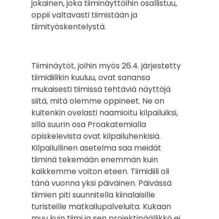
jokainen, joka tiiminäyttöihin osallistuu,
oppii valtavasti tiimistään ja
tiimityöskentelystä.
Tiiminäytöt, joihin myös 26.4. järjestetty
tiimidiilikin kuuluu, ovat sanansa
mukaisesti tiimissä tehtäviä näyttöjä
siitä, mitä olemme oppineet. Ne on
kuitenkin ovelasti naamioitu kilpailuiksi,
sillä suurin osa Proakatemialla
opiskelevista ovat kilpailuhenkisiä.
Kilpailullinen asetelma saa meidät
tiiminä tekemään enemmän kuin
kaikkemme voiton eteen. Tiimidiili oli
tänä vuonna yksi päiväinen. Päivässä
tiimien piti suunnitella kiinalaisille
turisteille matkailupalveluita. Kukaan
muu kuin tiimi ja sen projektipäällikkö ei