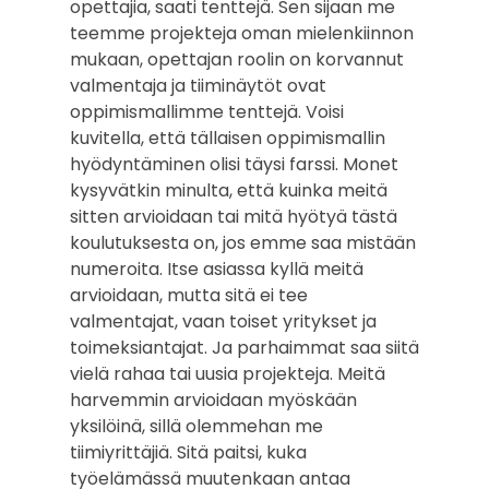
opettajia, saati tenttejä. Sen sijaan me
teemme projekteja oman mielenkiinnon
mukaan, opettajan roolin on korvannut
valmentaja ja tiiminäytöt ovat
oppimismallimme tenttejä. Voisi
kuvitella, että tällaisen oppimismallin
hyödyntäminen olisi täysi farssi. Monet
kysyvätkin minulta, että kuinka meitä
sitten arvioidaan tai mitä hyötyä tästä
koulutuksesta on, jos emme saa mistään
numeroita. Itse asiassa kyllä meitä
arvioidaan, mutta sitä ei tee
valmentajat, vaan toiset yritykset ja
toimeksiantajat. Ja parhaimmat saa siitä
vielä rahaa tai uusia projekteja. Meitä
harvemmin arvioidaan myöskään
yksilöinä, sillä olemmehan me
tiimiyrittäjiä. Sitä paitsi, kuka
työelämässä muutenkaan antaa