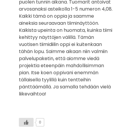
puolen tunnin aikana. Tuomarit antoivat
arvosanaksi asteikolla 1-5 numeron 4,08.
Kaikki tämä on oppia ja saamme
aineksia seuraavaan tiiminäyttöön.
Kaikista upeinta on huomata, kuinka tiimi
kehittyy näyttöjen välillä. Tämän
vuotisen tiimidiilin oppi ei kuitenkaan
tähän lopu. Saimme aikaan niin valmiin
palvelupaketin, että aiomme viedä
projektia eteenpäin mahdollisimman
pian. Itse koen oppivani enemmän
tällaisella tyylillä kuin tentteihin
pänttäämällä. Ja samalla tehdään vielä
liikevaihtoa!
0