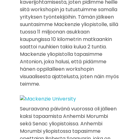
kaverijohtamisesta, joten pidimme heille
siitä workshopin ja tutustuimme samalla
yrityksen työntekijöihin. Tämän jälkeen
suuntasimme Mackenzie yliopistolle, sillä
tuossa 11 miljoonan asukkaan
kaupungissa 10 kilometrin matkaankin
saattoi ruuhkien takia kulua 2 tuntia.
Mackenzie yliopistolla tapasimme
Antonion, joka halusi, että pidämme
hänen oppilailleen workshopin
visuaalisesta ajattelusta, joten näin myös
teimme.
Seuraavana päivänä vuorossa oli jälleen
kaksi tapaamista Anhembi Morumbi
sekä Senac yliopistoissa. Anhembi
Morumbi yliopistossa tapasimme
opettajan Roberta Sogayarin, joka on