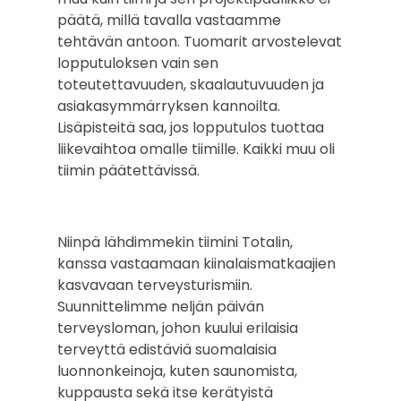
päätä, millä tavalla vastaamme
tehtävän antoon. Tuomarit arvostelevat
lopputuloksen vain sen
toteutettavuuden, skaalautuvuuden ja
asiakasymmärryksen kannoilta.
Lisäpisteitä saa, jos lopputulos tuottaa
liikevaihtoa omalle tiimille. Kaikki muu oli
tiimin päätettävissä.
Niinpä lähdimmekin tiimini Totalin,
kanssa vastaamaan kiinalaismatkaajien
kasvavaan terveysturismiin.
Suunnittelimme neljän päivän
terveysloman, johon kuului erilaisia
terveyttä edistäviä suomalaisia
luonnonkeinoja, kuten saunomista,
kuppausta sekä itse kerätyistä