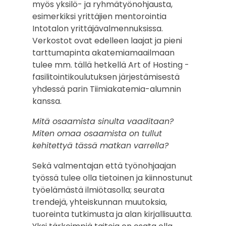
myös yksilö- ja ryhmätyönohjausta,
esimerkiksi yrittäjien mentorointia
Intotalon yrittäjävalmennuksissa.
Verkostot ovat edelleen laajat ja pieni
tarttumapinta akatemiamaailmaan
tulee mm. tällä hetkellä Art of Hosting -
fasilitointikoulutuksen järjestämisestä
yhdessä parin Tiimiakatemia-alumnin
kanssa.
Mitä osaamista sinulta vaaditaan?
Miten omaa osaamista on tullut
kehitettyä tässä matkan varrella?
Sekä valmentajan että työnohjaajan
työssä tulee olla tietoinen ja kiinnostunut
työelämästä ilmiötasolla; seurata
trendejä, yhteiskunnan muutoksia,
tuoreinta tutkimusta ja alan kirjallisuutta.