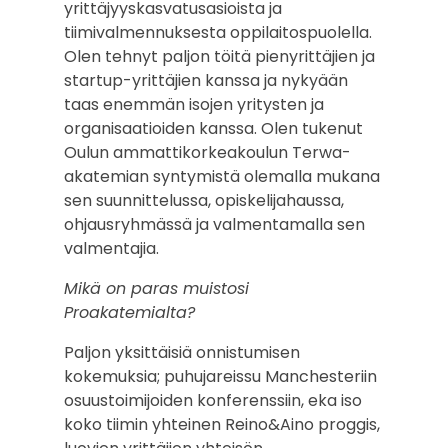
yrittäjyyskasvatusasioista ja
tiimivalmennuksesta oppilaitospuolella.
Olen tehnyt paljon töitä pienyrittäjien ja
startup-yrittäjien kanssa ja nykyään
taas enemmän isojen yritysten ja
organisaatioiden kanssa.
Olen tukenut
Oulun ammattikorkeakoulun Terwa-
akatemian syntymistä olemalla mukana
sen suunnittelussa, opiskelijahaussa,
ohjausryhmässä ja valmentamalla sen
valmentajia.
Mikä on paras muistosi
Proakatemialta?
Paljon yksittäisiä onnistumisen
kokemuksia; puhujareissu Manchesteriin
osuustoimijoiden konferenssiin, eka iso
koko tiimin yhteinen Reino&Aino proggis,