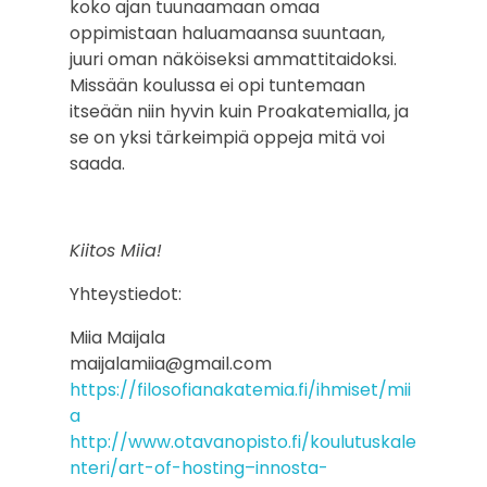
koko ajan tuunaamaan omaa
oppimistaan haluamaansa suuntaan,
juuri oman näköiseksi ammattitaidoksi.
Missään koulussa ei opi tuntemaan
itseään niin hyvin kuin Proakatemialla, ja
se on yksi tärkeimpiä oppeja mitä voi
saada.
Kiitos Miia!
Yhteystiedot:
Miia Maijala
maijalamiia@gmail.com
https://filosofianakatemia.fi/ihmiset/mii
a
http://www.otavanopisto.fi/koulutuskale
nteri/art-of-hosting–innosta-