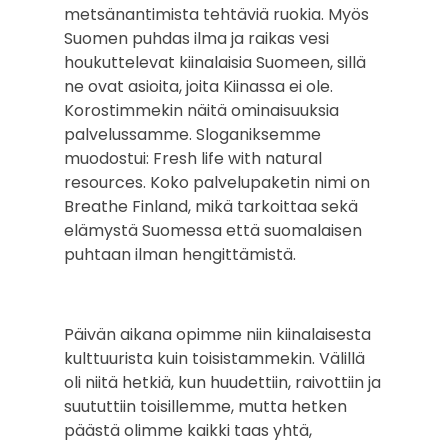
metsänantimista tehtäviä ruokia. Myös
Suomen puhdas ilma ja raikas vesi
houkuttelevat kiinalaisia Suomeen, sillä
ne ovat asioita, joita Kiinassa ei ole.
Korostimmekin näitä ominaisuuksia
palvelussamme. Sloganiksemme
muodostui: Fresh life with natural
resources. Koko palvelupaketin nimi on
Breathe Finland, mikä tarkoittaa sekä
elämystä Suomessa että suomalaisen
puhtaan ilman hengittämistä.
Päivän aikana opimme niin kiinalaisesta
kulttuurista kuin toisistammekin. Välillä
oli niitä hetkiä, kun huudettiin, raivottiin ja
suututtiin toisillemme, mutta hetken
päästä olimme kaikki taas yhtä,