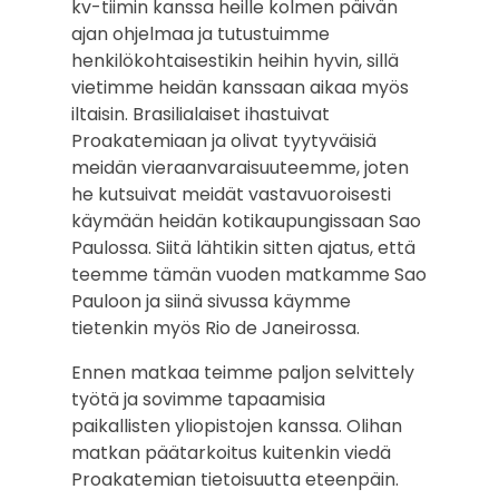
kv-tiimin kanssa heille kolmen päivän
ajan ohjelmaa ja tutustuimme
henkilökohtaisestikin heihin hyvin, sillä
vietimme heidän kanssaan aikaa myös
iltaisin. Brasilialaiset ihastuivat
Proakatemiaan ja olivat tyytyväisiä
meidän vieraanvaraisuuteemme, joten
he kutsuivat meidät vastavuoroisesti
käymään heidän kotikaupungissaan Sao
Paulossa. Siitä lähtikin sitten ajatus, että
teemme tämän vuoden matkamme Sao
Pauloon ja siinä sivussa käymme
tietenkin myös Rio de Janeirossa.
Ennen matkaa teimme paljon selvittely
työtä ja sovimme tapaamisia
paikallisten yliopistojen kanssa. Olihan
matkan päätarkoitus kuitenkin viedä
Proakatemian tietoisuutta eteenpäin.