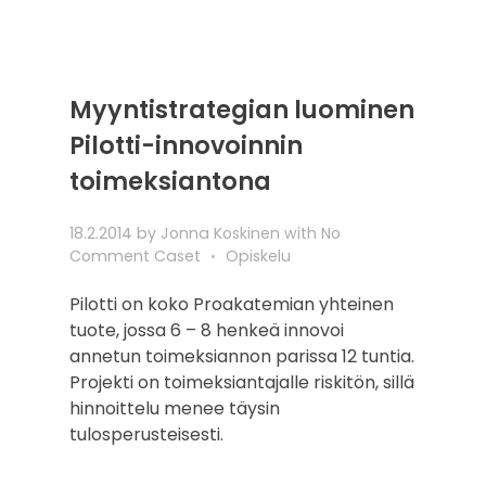
Myyntistrategian luominen
Pilotti-innovoinnin
toimeksiantona
18.2.2014
by
Jonna Koskinen
with
No
Comment
Caset
Opiskelu
Pilotti on koko Proakatemian yhteinen
tuote, jossa 6 – 8 henkeä innovoi
annetun toimeksiannon parissa 12 tuntia.
Projekti on toimeksiantajalle riskitön, sillä
hinnoittelu menee täysin
tulosperusteisesti.