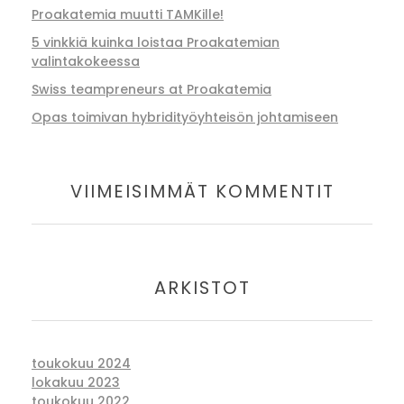
Proakatemia muutti TAMKille!
5 vinkkiä kuinka loistaa Proakatemian
valintakokeessa
Swiss teampreneurs at Proakatemia
Opas toimivan hybridityöyhteisön johtamiseen
VIIMEISIMMÄT KOMMENTIT
ARKISTOT
toukokuu 2024
lokakuu 2023
toukokuu 2022