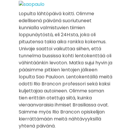
Lopulta lähtöpäivä koitti. Olimme
edellisenä päivänä suoriutuneet
kunnialla valmistuvien tiimien
loppunäytöstä, eli 24H:sta, joka oli
pituutensa takia aika rankka kokemus.
Univaje saattoi vaikuttaa siihen, että
tunnelma bussissa kohti lentokenttää oli
vähintäänkin levoton. Matka sujui hyvin ja
pääsimme pitkien lentojen jälkeen
lopulta Sao Pauloon. Lentokentällä meitä
odotti Rio Brancon professori sekä kaksi
kuljettajaa autoineen. Olimme saman
tien erittäin otettuja siitä, kuinka
vieraanvaraisia ihmiset Brasiliassa ovat.
Saimme myös Rio Brancon opiskelijan
kierrättämään meitä nähtävyyksillä
yhtenä päivänä.