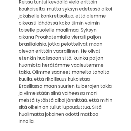
Reissu tuntui keväällä vielä erittäin
kaukaiselta, mutta syksyn edetessä alkoi
jokaiselle konkretisoitua, että olemme
oikeasti lähdössä koko tiimin voimin
toiselle puolelle maailmaa. Syksyn
aikana Proakatemialla vieraili paljon
brasilialaisia, jotka pelottelivat maan
olevan erittäin vaarallinen. He olivat
etenkin huolissaan siitä, kuinka paljon
huomiota herätämme vaaleutemme
takia. Olimme saaneet monelta taholta
kuulla, että rikollisuus kukoistaa
Brasiliassa maan suurien tuloerojen takia
ja viimeistään siinä vaiheessa moni
meistä tytöistä alkoi jännittää, että mihin
sitä oikein on tullut lupauduttua. Siitä
huolimatta jokainen odotti matkaa
innolla.