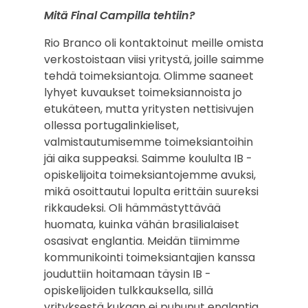
Mitä Final Campilla tehtiin?
Rio Branco oli kontaktoinut meille omista
verkostoistaan viisi yritystä, joille saimme
tehdä toimeksiantoja. Olimme saaneet
lyhyet kuvaukset toimeksiannoista jo
etukäteen, mutta yritysten nettisivujen
ollessa portugalinkieliset,
valmistautumisemme toimeksiantoihin
jäi aika suppeaksi. Saimme koululta IB -
opiskelijoita toimeksiantojemme avuksi,
mikä osoittautui lopulta erittäin suureksi
rikkaudeksi. Oli hämmästyttävää
huomata, kuinka vähän brasilialaiset
osasivat englantia. Meidän tiimimme
kommunikointi toimeksiantajien kanssa
jouduttiin hoitamaan täysin IB -
opiskelijoiden tulkkauksella, sillä
yrityksestä kukaan ei puhunut englantia.