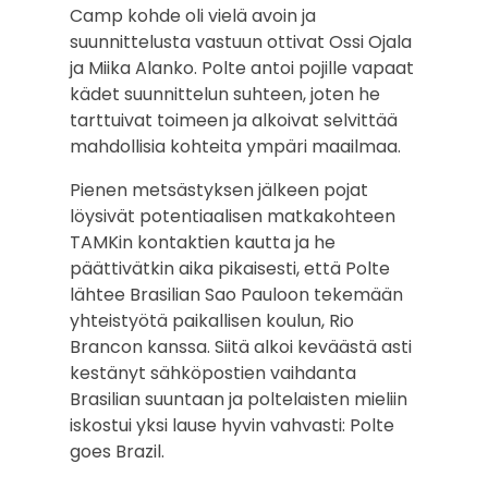
Camp kohde oli vielä avoin ja
suunnittelusta vastuun ottivat Ossi Ojala
ja Miika Alanko. Polte antoi pojille vapaat
kädet suunnittelun suhteen, joten he
tarttuivat toimeen ja alkoivat selvittää
mahdollisia kohteita ympäri maailmaa.
Pienen metsästyksen jälkeen pojat
löysivät potentiaalisen matkakohteen
TAMKin kontaktien kautta ja he
päättivätkin aika pikaisesti, että Polte
lähtee Brasilian Sao Pauloon tekemään
yhteistyötä paikallisen koulun, Rio
Brancon kanssa. Siitä alkoi keväästä asti
kestänyt sähköpostien vaihdanta
Brasilian suuntaan ja poltelaisten mieliin
iskostui yksi lause hyvin vahvasti: Polte
goes Brazil.