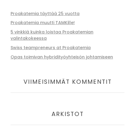
Proakatemia täyttää 25 vuotta
Proakatemia muutti TAMKille!
5 vinkkiä kuinka loistaa Proakatemian
valintakokeessa
Swiss teampreneurs at Proakatemia
Opas toimivan hybridityöyhteisön johtamiseen
VIIMEISIMMÄT KOMMENTIT
ARKISTOT