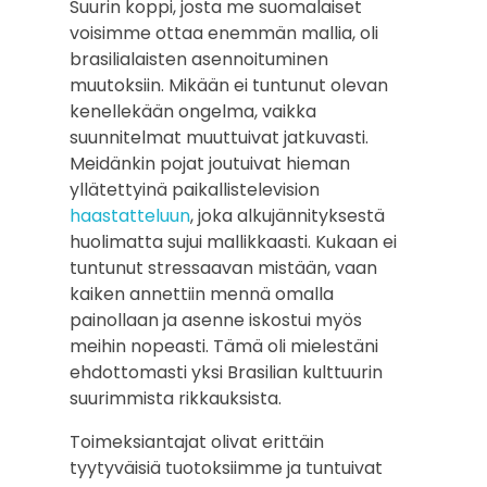
Suurin koppi, josta me suomalaiset
voisimme ottaa enemmän mallia, oli
brasilialaisten asennoituminen
muutoksiin. Mikään ei tuntunut olevan
kenellekään ongelma, vaikka
suunnitelmat muuttuivat jatkuvasti.
Meidänkin pojat joutuivat hieman
yllätettyinä paikallistelevision
haastatteluun
, joka alkujännityksestä
huolimatta sujui mallikkaasti. Kukaan ei
tuntunut stressaavan mistään, vaan
kaiken annettiin mennä omalla
painollaan ja asenne iskostui myös
meihin nopeasti. Tämä oli mielestäni
ehdottomasti yksi Brasilian kulttuurin
suurimmista rikkauksista.
Toimeksiantajat olivat erittäin
tyytyväisiä tuotoksiimme ja tuntuivat