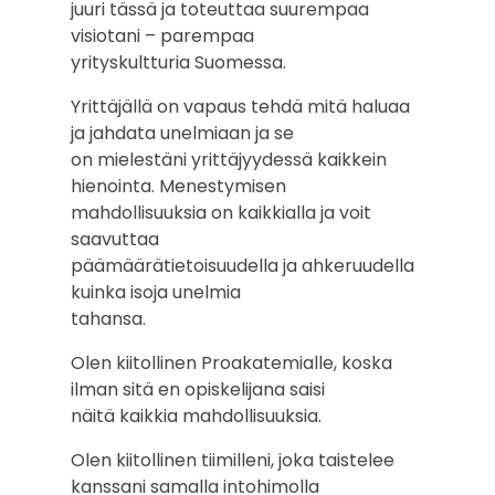
juuri tässä ja toteuttaa suurempaa
visiotani – parempaa
yrityskultturia Suomessa.
Yrittäjällä on vapaus tehdä mitä haluaa
ja jahdata unelmiaan ja se
on mielestäni yrittäjyydessä kaikkein
hienointa. Menestymisen
mahdollisuuksia on kaikkialla ja voit
saavuttaa
päämäärätietoisuudella ja ahkeruudella
kuinka isoja unelmia
tahansa.
Olen kiitollinen Proakatemialle, koska
ilman sitä en opiskelijana saisi
näitä kaikkia mahdollisuuksia.
Olen kiitollinen tiimilleni, joka taistelee
kanssani samalla intohimolla