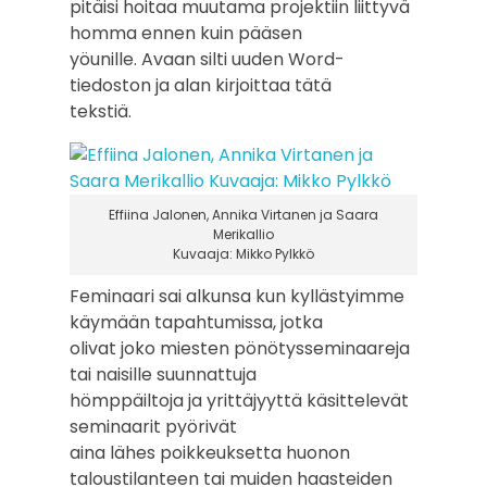
pitäisi hoitaa muutama projektiin liittyvä
homma ennen kuin pääsen
yöunille. Avaan silti uuden Word-
tiedoston ja alan kirjoittaa tätä
tekstiä.
Effiina Jalonen, Annika Virtanen ja Saara
Merikallio
Kuvaaja: Mikko Pylkkö
Feminaari sai alkunsa kun kyllästyimme
käymään tapahtumissa, jotka
olivat joko miesten pönötysseminaareja
tai naisille suunnattuja
hömppäiltoja ja yrittäjyyttä käsittelevät
seminaarit pyörivät
aina lähes poikkeuksetta huonon
taloustilanteen tai muiden haasteiden