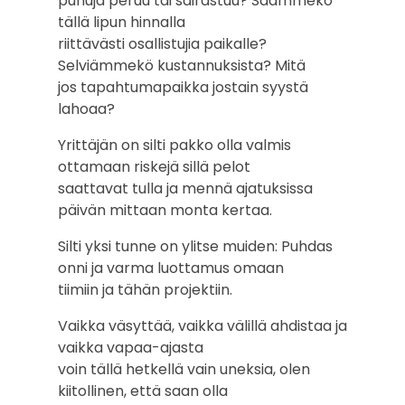
puhuja peruu tai sairastuu? Saammeko
tällä lipun hinnalla
riittävästi osallistujia paikalle?
Selviämmekö kustannuksista? Mitä
jos tapahtumapaikka jostain syystä
lahoaa?
Yrittäjän on silti pakko olla valmis
ottamaan riskejä sillä pelot
saattavat tulla ja mennä ajatuksissa
päivän mittaan monta kertaa.
Silti yksi tunne on ylitse muiden: Puhdas
onni ja varma luottamus omaan
tiimiin ja tähän projektiin.
Vaikka väsyttää, vaikka välillä ahdistaa ja
vaikka vapaa-ajasta
voin tällä hetkellä vain uneksia, olen
kiitollinen, että saan olla