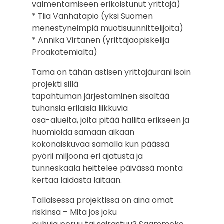
valmentamiseen erikoistunut yrittäjä)
* Tiia Vanhatapio (yksi Suomen
menestyneimpiä muotisuunnittelijoita)
* Annika Virtanen (yrittäjäopiskelija
Proakatemialta)
Tämä on tähän astisen yrittäjäurani isoin
projekti sillä
tapahtuman järjestäminen sisältää
tuhansia erilaisia liikkuvia
osa-alueita, joita pitää hallita erikseen ja
huomioida samaan aikaan
kokonaiskuvaa samalla kun päässä
pyörii miljoona eri ajatusta ja
tunneskaala heittelee päivässä monta
kertaa laidasta laitaan.
Tällaisessa projektissa on aina omat
riskinsä – Mitä jos joku