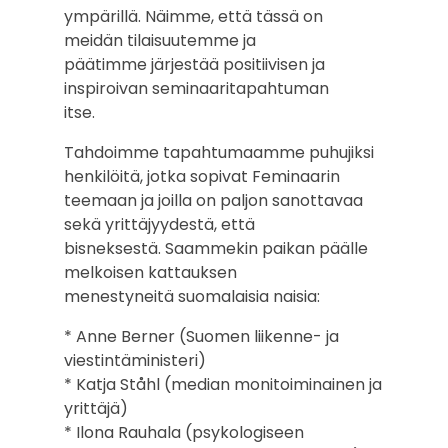
ympärillä. Näimme, että tässä on
meidän tilaisuutemme ja
päätimme järjestää positiivisen ja
inspiroivan seminaaritapahtuman
itse.
Tahdoimme tapahtumaamme puhujiksi
henkilöitä, jotka sopivat Feminaarin
teemaan ja joilla on paljon sanottavaa
sekä yrittäjyydestä, että
bisneksestä. Saammekin paikan päälle
melkoisen kattauksen
menestyneitä suomalaisia naisia:
* Anne Berner (Suomen liikenne- ja
viestintäministeri)
* Katja Ståhl (median monitoiminainen ja
yrittäjä)
* Ilona Rauhala (psykologiseen