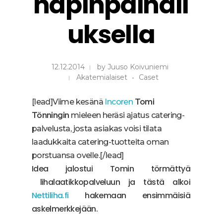
napinpainall
uksella
12.12.2014
by
Juuso Koivuniemi
Akatemialaiset
Caset
[lead]Viime kesänä
Incoren
Tomi
Tönningin
mieleen heräsi ajatus catering-
palvelusta, josta asiakas voisi tilata
laadukkaita catering-tuotteita oman
porstuansa ovelle.[/lead]
Idea jalostui Tomin törmättyä
lihalaatikkopalveluun ja tästä alkoi
Nettiliha.fi
hakemaan ensimmäisiä
askelmerkkejään.