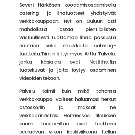
Severi Härkösen
koodamisosaamisella
catering- ja lihatuotteet yhdistyivät
verkkokauppaan. Nyt on Ouluun asti
mahdollista ostaa pientilallisten
vastuullisesti tuottamaa lihaa possusta
nautaan sekä maukkaita catering-
tuotteita.Tiimiin liittyi myös
Arttu Talvela
,
jonka käsialaa ovat Nettiliha.fi:n
tuotekuvat ja jolta löytyy osaaminen
videoiden tekoon.
Palvelu toimii kuin mikä tahansa
verkkokauppa. Valitset haluamasi herkut
ostoskoriin ja maksat ne
verkkopankistasi. Hoitaessasi tilauksen
ennen torstai-iltaa ovat tuotteesi
seuraavan viikon keskiviikkona Itellan