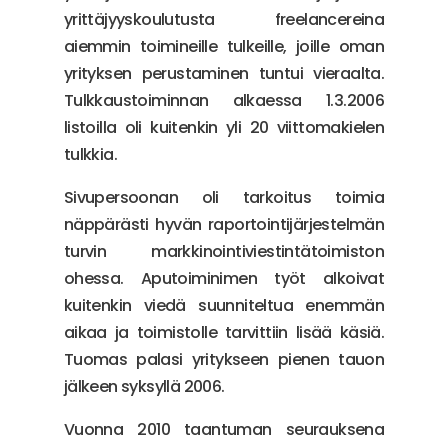
yrittäjyyskoulutusta freelancereina
aiemmin toimineille tulkeille, joille oman
yrityksen perustaminen tuntui vieraalta.
Tulkkaustoiminnan alkaessa 1.3.2006
listoilla oli kuitenkin yli 20 viittomakielen
tulkkia.
Sivupersoonan oli tarkoitus toimia
näppärästi hyvän raportointijärjestelmän
turvin markkinointiviestintätoimiston
ohessa. Aputoiminimen työt alkoivat
kuitenkin viedä suunniteltua enemmän
aikaa ja toimistolle tarvittiin lisää käsiä.
Tuomas palasi yritykseen pienen tauon
jälkeen syksyllä 2006.
Vuonna 2010 taantuman seurauksena