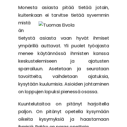
Monesta asiasta pitää tietää jotain,
kuitenkaan ei tarvitse tietää
syvemmin
mistä
än
tietystä asiasta vaan hyvät ihmiset
ympärillä auttavat. Yli puolet työajasta
menee käytännössä ihmisten kanssa
keskustelemiseen ja ajatusten
sparrailuun. Asetetaan ja seurataan
tavoitteita, vaihdetaan ajatuksia,
kysytään kuulumisia. Asioiden johtaminen
on loppujen lopuksi pienessä osassa.
Kuuntelutaitoa on pitänyt harjoitella
paljon. On pitänyt opetella kysymään
oikeita kysymyksiä ja haastamaan
ihmisiä. Pakko on paras opettaja.