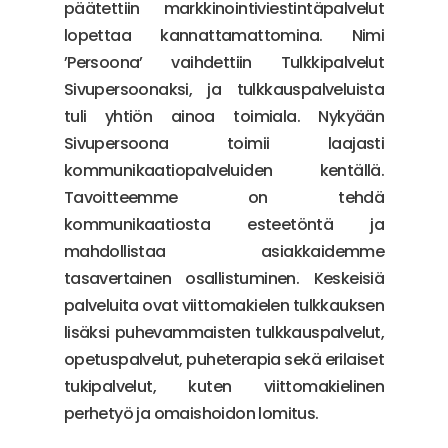
päätettiin markkinointiviestintäpalvelut
lopettaa kannattamattomina. Nimi
’Persoona’ vaihdettiin Tulkkipalvelut
Sivupersoonaksi, ja tulkkauspalveluista
tuli yhtiön ainoa toimiala. Nykyään
Sivupersoona toimii laajasti
kommunikaatiopalveluiden kentällä.
Tavoitteemme on tehdä
kommunikaatiosta esteetöntä ja
mahdollistaa asiakkaidemme
tasavertainen osallistuminen. Keskeisiä
palveluita ovat viittomakielen tulkkauksen
lisäksi puhevammaisten tulkkauspalvelut,
opetuspalvelut, puheterapia sekä erilaiset
tukipalvelut, kuten viittomakielinen
perhetyö ja omaishoidon lomitus.