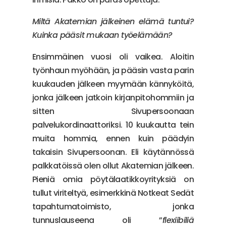
Miltä Akatemian jälkeinen elämä tuntui?
Kuinka pääsit mukaan työelämään?
Ensimmäinen vuosi oli vaikea. Aloitin
työnhaun myöhään, ja pääsin vasta parin
kuukauden jälkeen myymään kännyköitä,
jonka jälkeen jatkoin kirjanpitohommiin ja
sitten Sivupersoonaan
palvelukordinaattoriksi. 10 kuukautta tein
muita hommia, ennen kuin päädyin
takaisin Sivupersoonan. Eli käytännössä
palkkatöissä olen ollut Akatemian jälkeen.
Pieniä omia pöytälaatikkoyrityksiä on
tullut viriteltyä, esimerkkinä Notkeat Sedät
tapahtumatoimisto, jonka
tunnuslauseena oli ”
flexiibiliä