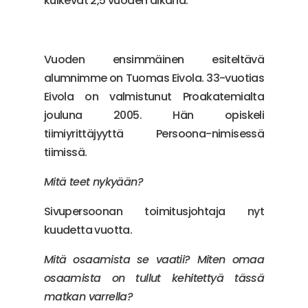
kulkevat 2,5 vuoden aikana.
Vuoden ensimmäinen esiteltävä
alumnimme on Tuomas Eivola. 33-vuotias
Eivola on valmistunut Proakatemialta
jouluna 2005. Hän opiskeli
tiimiyrittäjyyttä Persoona-nimisessä
tiimissä.
Mitä teet nykyään?
Sivupersoonan toimitusjohtaja nyt
kuudetta vuotta.
Mitä osaamista se vaatii? Miten omaa
osaamista on tullut kehitettyä tässä
matkan varrella?