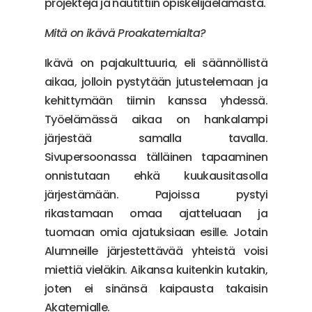
projekteja ja nautittiin opiskelijaelämästä.
Mitä on ikävä Proakatemialta?
Ikävä on pajakulttuuria, eli säännöllistä
aikaa, jolloin pystytään jutustelemaan ja
kehittymään tiimin kanssa yhdessä.
Työelämässä aikaa on hankalampi
järjestää samalla tavalla.
Sivupersoonassa tälläinen tapaaminen
onnistutaan ehkä kuukausitasolla
järjestämään. Pajoissa pystyi
rikastamaan omaa ajatteluaan ja
tuomaan omia ajatuksiaan esille. Jotain
Alumneille järjestettävää yhteistä voisi
miettiä vieläkin. Aikansa kuitenkin kutakin,
joten ei sinänsä kaipausta takaisin
Akatemialle.