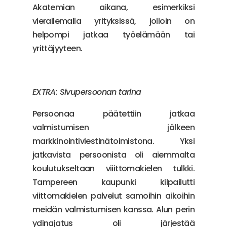
Akatemian aikana, esimerkiksi
vierailemalla yrityksissä, jolloin on
helpompi jatkaa työelämään tai
yrittäjyyteen.
EXTRA: Sivupersoonan tarina
Persoonaa päätettiin jatkaa
valmistumisen jälkeen
markkinointiviestinätoimistona. Yksi
jatkavista persoonista oli aiemmalta
koulutukseltaan viiittomakielen tulkki.
Tampereen kaupunki kilpailutti
viittomakielen palvelut samoihin aikoihin
meidän valmistumisen kanssa. Alun perin
ydinajatus oli järjestää