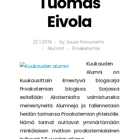
Tuomas
Eivola
22.1.2016
by
Juuso Koivuniemi
Alumnit
Proakatemia
Kuukauden
Alumni on
kuukausittain ilmestyvä blogisarja
Proakatemian blogissa. Sarjassa
esitellään Akatemialta valmistuneita
menestyneitä Alumneja ja tallennetaan
heidän tarinansa Proakatemian yhteisölle.
Nämä tarinat auttavat ymmärtämään
minkälaisen matkan proakatemialainen