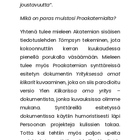
joustavuutta
”.
Mikä on paras muistosi Proakatemialta?
Yhtenä tulee mieleen Akatemian sisäisen
tiedotuslehden
Tömpsyn
tekeminen, jota
kokoonnuttiin kerran kuukaudessa
pienellä porukalla väsäämään. Mieleen
tulee myös Proakatemian synttäreissä
esitetyn dokumentin
Yrityksessä omat
kiikarit
kuvaaminen, joka on siis parodioitu
versio Ylen
Kiikarissa oma yritys –
dokumentista, jonka kuvauksissa olimme
mukana. Synttäreillä esitetyssä
dokumentissa käytiin humoristisesti läpi
Persoonan projekteja kulissien takaa.
Totta kai tehtiin myös paljon upeita