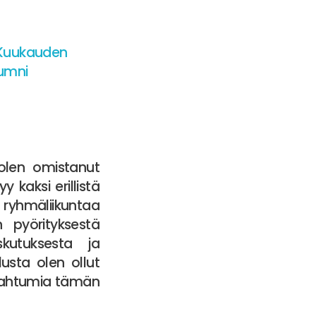
 olen omistanut
y kaksi erillistä
a ryhmäliikuntaa
 pyörityksestä
kutuksesta ja
sta olen ollut
 tapahtumia tämän