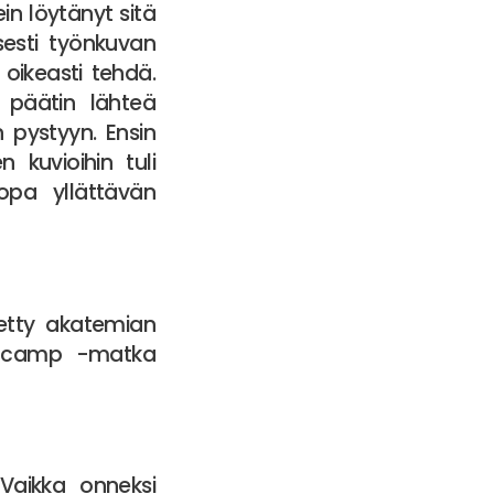
in löytänyt sitä
sesti työnkuvan
 oikeasti tehdä.
, päätin lähteä
n pystyyn. Ensin
 kuvioihin tuli
opa yllättävän
tietty akatemian
al camp -matka
 Vaikka onneksi