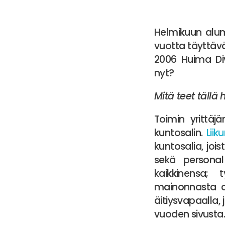
Helmikuun alu
vuotta täyttäv
2006 Huima Div
nyt?
Mitä teet tällä 
Toimin yrittäj
kuntosalin.
Lii
kuntosalia, joi
sekä personal
kaikkinensa;
mainonnasta a
äitiysvapaalla, 
vuoden sivusta