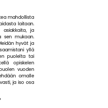
kea mahdollista
idasta laitaan.
asiakkaita, ja
aa sen mukaan.
Meidän hyvät ja
saamistani yllä
en puolelta tai
kellä opiskelen
 puolen vuoden
 tehdään omalle
asti, ja iso osa
?