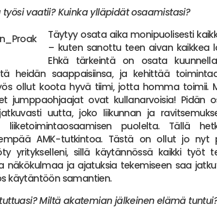
työsi vaatii? Kuinka ylläpidät osaamistasi?
Täytyy osata aika monipuolisesti kaik
– kuten sanottu teen aivan kaikkea la
Ehkä tärkeintä on osata kuunnella 
ätä heidän saappaisiinsa, ja kehittää toimint
s ollut koota hyvä tiimi, jotta homma toimii. 
et jumppaohjaajat ovat kullanarvoisia! Pidän o
jatkuvasti uutta, joko liikunnan ja ravitsemuks
a liiketoimintaosaamisen puolelta. Tällä het
lempää AMK-tutkintoa. Tästä on ollut jo nyt
öty yritykselleni, sillä käytännössä kaikki työt
tta näkökulmaa ja ajatuksia tekemiseen saa jatkuv
yös käytäntöön samantien.
stuttuasi? Miltä akatemian jälkeinen elämä tuntui