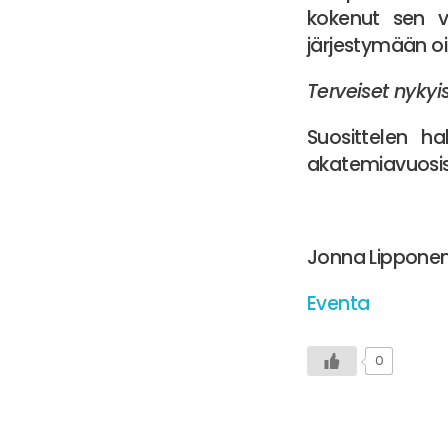
kokenut sen 
järjestymään oi
Terveiset nykyi
Suosittelen ha
akatemiavuosista
Jonna Lippone
Eventa
0