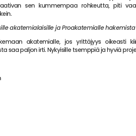
vaativan sen kummempaa rohkeutta, piti vaa
kein.
sille akatemialaisille ja Proakatemialle hakemista 
kemaan akatemialle, jos yrittäjyys oikeasti kiin
 saa paljon irti. Nykyisille tsemppiä ja hyviä proje
n