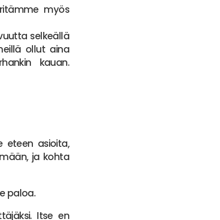
ä yritämme myös
ivuutta selkeällä
illä ollut aina
rhankin kauan.
e eteen asioita,
tämään, ja kohta
ee paloa.
äjäksi. Itse en