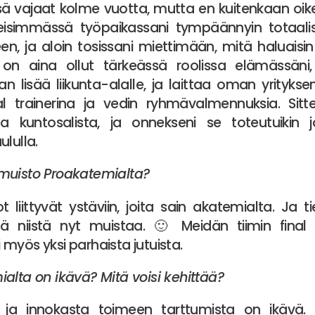
sä vajaat kolme vuotta, mutta en kuitenkaan oike
imeisimmässä työpaikassani tympäännyin totaali
, ja aloin tosissani miettimään, mitä haluaisin
 on aina ollut tärkeässä roolissa elämässäni
 lisää liikunta-alalle, ja laittaa oman yritykse
l trainerina ja vedin ryhmävalmennuksia. Sitten
 kuntosalista, ja onnekseni se toteutuikin j
ululla.
muisto Proakatemialta?
 liittyvät ystäviin, joita sain akatemialta. Ja 
itä niistä nyt muistaa. 🙂 Meidän tiimin fin
myös yksi parhaista jutuista.
alta on ikävä? Mitä voisi kehittää?
tä ja innokasta toimeen tarttumista on ikävä.