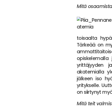
Mitä osaamista 
toisaalta hyp
Tärkeää on myö
ammattitaitois
opiskelemalla 
yrittäjyyden j
akatemialla y
jälkeen iso hy
yritykselle. Uu
on siirtynyt m
Mitä teit valmi