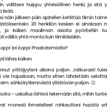
kin vallitsee huippu yhteisöllinen henki, ja sit
a lisää.
i näin jälkeen päin ajatellen kehittää tiimin toim
Päätöksenteko 20 henkilön kesken ei ainakaan me
, ja kaiken maailman asioita pyöriteltiin tu
oli välillä yhtä monta kuin tiimiläisiäkin.
n oppi tai koppi Proakatemialta?
ii lähes kaiken.
nnut yrittäjyyteni aikana paljon. Jatkuvasti tule
ei ole hajuakaan, mutta sitten lähdetään selvit
 esim. sähkökytkennöistä yllättävän paljon. 😉
 ei koita – uskallus lähteä tekemään sitä, mihin tunt
vat monesti ihmetelleet rohkeuttani hypätä yritt