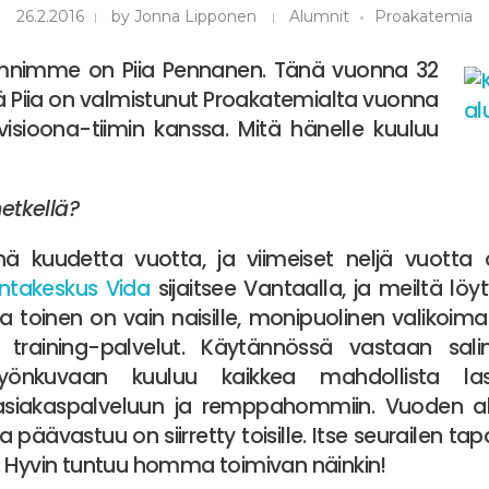
26.2.2016
by
Jonna Lipponen
Alumnit
Proakatemia
mnimme on Piia Pennanen. Tänä vuonna 32
ä Piia on valmistunut Proakatemialta vuonna
isioona-tiimin kanssa. Mitä hänelle kuuluu
hetkellä?
änä kuudetta vuotta, ja viimeiset neljä vuotta
kuntakeskus Vida
sijaitsee Vantaalla, ja meiltä löyty
sta toinen on vain naisille, monipuolinen valikoim
 training-palvelut. Käytännössä vastaan salin
 työnkuvaan kuuluu kaikkea mahdollista las
siakaspalveluun ja remppahommiin. Vuoden alu
ja päävastuu on siirretty toisille. Itse seurailen
. Hyvin tuntuu homma toimivan näinkin!