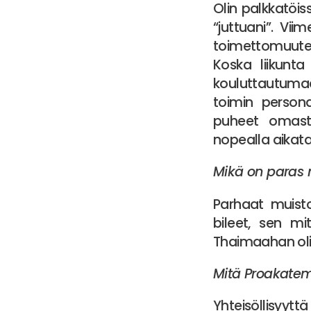
Olin palkkatöis
“juttuani”. Vi
toimettomuuteen
Koska liikunta
kouluttautumaan
toimin persona
puheet omasta
nopealla aikata
Mikä on paras 
Parhaat muistot
bileet, sen m
Thaimaahan oli 
Mitä Proakatemi
Yhteisöllisyyt