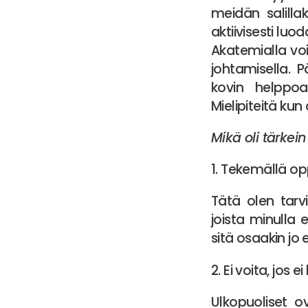
meidän salilla
aktiivisesti luod
Akatemialla vois
johtamisella. 
kovin helppoa
Mielipiteitä kun 
Mikä oli tärkei
1. Tekemällä opp
Tätä olen tarvi
joista minulla 
sitä osaakin jo
2. Ei voita, jos
Ulkopuoliset o