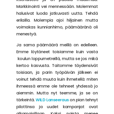
Markkinointi vei mennessään. Molemmat
halusivat luoda jatkuvasti uutta. Tehdä
erilailla. Molempia ajoi hiljainen mutta
voimakas kunnianhimo, päämääränä oli
menestyä.
Ja sama päämäärä meillä on edelleen.
Emme löytäneet toisiamme kuin vasta
koulun loppumetreillä, mutta se jos mikä
kertoo kasvusta. Taitomme täydensivät
toisiaan, ja parin työpäivän jälkeen ei
voinut tehdä muuta kuin ihmetellä: miten
ihmeessä emme ole tehneet yhdessä jo
aiemmin. Mutta nyt teemme, ja se on
tärkeintä.
WILD Lanseeraus
on pian tehnyt
pilottinsa ja uudet kampanjat ovat
alkamaisillaan. Kaksi naista menee