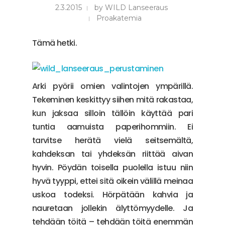
2.3.2015
by
WILD Lanseeraus
Proakatemia
Tämä hetki.
Arki pyörii omien valintojen ympärillä.
Tekeminen keskittyy siihen mitä rakastaa,
kun jaksaa silloin tällöin käyttää pari
tuntia aamuista paperihommiin. Ei
tarvitse herätä vielä seitsemältä,
kahdeksan tai yhdeksän riittää aivan
hyvin. Pöydän toisella puolella istuu niin
hyvä tyyppi, ettei sitä oikein välillä meinaa
uskoa todeksi. Hörpätään kahvia ja
nauretaan jollekin älyttömyydelle. Ja
tehdään töitä – tehdään töitä enemmän