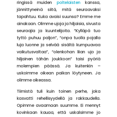
ringissä muiden
poltelaisten
kanssa,
jännittyneinä siitä, mitä seuraavaksi
tapahtuu. Kuka avaisi suunsa? Emme me
ainakaan. Olimme ujoja ja hiljaisia, sivusta
seuraajia ja kuuntelijoita. “Kylläpä tuo
tyttö puhuu paljon”, “onpa tuolla pojalla
luja luonne ja selvää sisältä kumpuavaa
vaikutusvaltaa”, “olenkohan liian ujo ja
hiljainen tähän joukkoon” taisi pyöriä
molempien päässä. Ja kuitenkin –
uskoimme oikean paikan löytyneen. Ja
olimme oikeassa.
Tiimistä tuli kuin toinen perhe, joka
kasvatti rehellisyydellä ja rakkaudella.
Opimme avaamaan suumme. Ei mennyt
kovinkaan kauaa, että uskalsimme jo