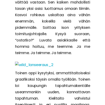
väittää vastaan. Sen kaiken mahdollisti
tasan yksi asia: luottamus omaan tiimiin.
Kasvoi rohkeus uskaltaa aina vähän
enemmän, kokeilla vielä vähän
pidemmälle. Soittaa ison yrityksen
toimitusjohtajalle. Kysyä suoraan,
“ostatko?” Luvata asiakkaalle että
homma hoituu, me teemme. Ja me
teimme. Ja teimme. Ja teimme.
Toinen oppi kysytyksi, ammattitaitoiseksi
graafikoksi täysin omalla työllään. Toinen
loi kaupungin tapahtumakentälle
useammankin uuden, kannattavan
tapahtuman. Kielitaito vahvistui
itsenäisesti ja eri puolilla maailmaa.