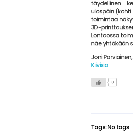
täydellinen k
ulospäin (kohti
toimintaa näky
3D-printtauksen
Lontoossa toim
näe yhtäkään s
Joni Parviainen,
Kiivisio
0
Tags: No tags