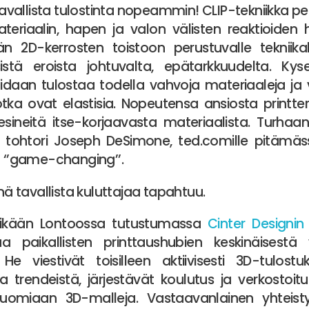
avallista tulostinta nopeammin! CLIP-tekniikka p
eriaalin, hapen ja valon välisten reaktioiden h
än 2D-kerrosten toistoon perustuvalle tekniikal
sistä eroista johtuvalta, epätarkkuudelta. Kyse
daan tulostaa todella vahvoja materiaaleja ja v
otka ovat elastisia. Nopeutensa ansiosta printteri
esineitä itse-korjaavasta materiaalista. Turhaa
a, tohtori Joseph DeSimone, ted.comille pitäm
a ‘’game-changing’’.
 tavallista kuluttajaa tapahtuu.
stikään Lontoossa tutustumassa
Cinter Designi
 paikallisten printtaushubien keskinäisestä 
. He viestivät toisilleen aktiivisesti 3D-tulostuk
a trendeistä, järjestävät koulutus ja verkostoi
uomiaan 3D-malleja. Vastaavanlainen yhteisty