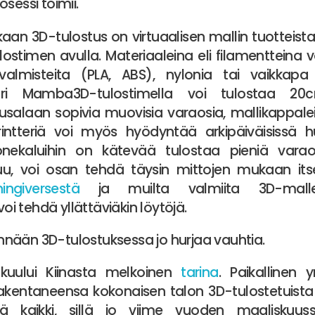
sessi toimii.
an 3D-tulostus on virtuaalisen mallin tuotteista
lostimen avulla. Materiaaleina eli filamentteina
ivalmisteita (PLA, ABS), nylonia tai vaikkapa 
juuri Mamba3D-tulostimella voi tulostaa 2
usalaan sopivia muovisia varaosia, mallikappale
Printteriä voi myös hyödyntää arkipäiväisissä hu
onekaluihin on kätevää tulostaa pieniä varao
puu, voi osan tehdä täysin mittojen mukaan it
hingiversestä
ja muilta valmiita 3D-mallej
 voi tehdä yllättäviäkin löytöjä.
nään 3D-tulostuksessa jo hurjaa vauhtia.
uului Kiinasta melkoinen
tarina
. Paikallinen 
rakentaneensa kokonaisen talon 3D-tulostetuista 
lä kaikki, sillä jo viime vuoden maaliskuuss