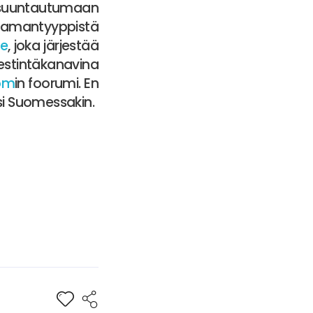
 suuntautumaan
s samantyyppistä
fe
, joka järjestää
iestintäkanavina
om
in foorumi. En
i Suomessakin.