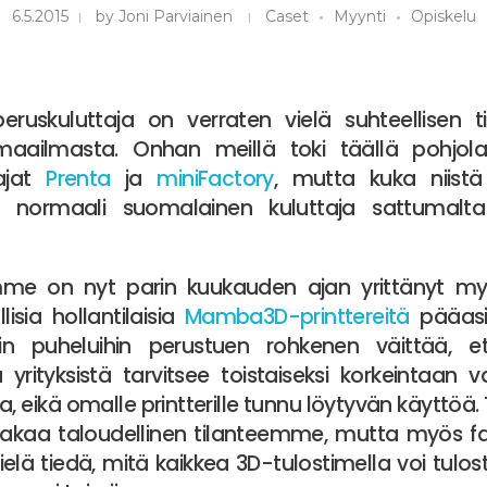
6.5.2015
by
Joni Parviainen
Caset
Myynti
Opiskelu
eruskuluttaja on verraten vielä suhteellisen 
maailmasta. Onhan meillä toki täällä pohjola
tajat
Prenta
ja
miniFactory
, mutta kuka niist
i normaali suomalainen kuluttaja sattumal
mme on nyt parin kuukauden ajan yrittänyt myy
lisia hollantilaisia
Mamba3D-printtereitä
pääasia
äihin puheluihin perustuen rohkenen väittää, 
 yrityksistä tarvitsee toistaiseksi korkeintaan 
a, eikä omalle printterille tunnu löytyvän käyttöä
akaa taloudellinen tilanteemme, mutta myös fak
vielä tiedä, mitä kaikkea 3D-tulostimella voi tulo