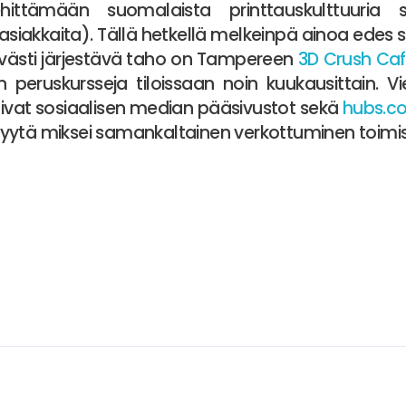
ehittämään suomalaista printtauskulttuuria
 asiakkaita). Tällä hetkellä melkeinpä ainoa ede
västi järjestävä taho on Tampereen
3D Crush Ca
 peruskursseja tiloissaan noin kuukausittain. V
ivat sosiaalisen median pääsivustot sekä
hubs.c
yytä miksei samankaltainen verkottuminen toimis