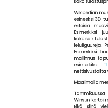
koko tulostuspro
Wikipedian muka
esineeksi 3D-tu
erilaisia muov
Esimerkiksi 
kokoisen tulost
lelufiguureja. 
Esimerkiksi hu
mallinnus tai
esimerkiksi
T
nettisivustoilta
Maailmalla men
Tammikuussa k
Winsun kertoi 
Eikä siinä vie