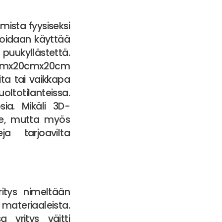
mista fyysiseksi
 voidaan käyttää
puukyllästettä.
0cmx20cmx20cm
ita tai vaikkapa
oltotilanteissa.
sia. Mikäli 3D-
se, mutta myös
a tarjoavilta
yritys nimeltään
materiaaleista.
a yritys väitti