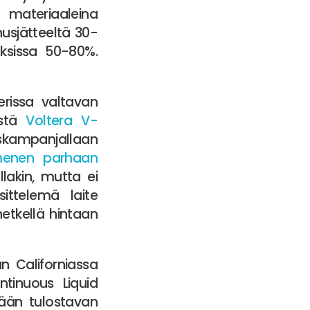
ä materiaaleina
nusjätteeltä 30-
ksissa 50-80%.
erissa valtavan
istä
Voltera V-
uskampanjallaan
enen parhaan
llakin, mutta ei
sittelemä laite
hetkellä hintaan
un Californiassa
ntinuous Liquid
tään tulostavan