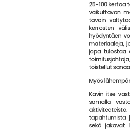
25-100 kertaa t
vaikuttavan mat
tavoin vältytä
kerrosten väli
hyödyntäen voi
materiaaleja, j
jopa tulostaa 
toimitusjohtaj
toistellut sana
Myös lähempänä
Kävin itse va
samalla vastaa
aktiviteeteista
tapahtumista j
sekä jakavat l