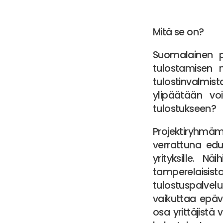
Mitä se on?
Suomalainen p
tulostamisen 
tulostinvalmis
ylipäätään vo
tulostukseen?
Projektiryhmä
verrattuna edul
yrityksille. N
tamperelaisista
tulostuspalvelu
vaikuttaa epäv
osa yrittäjistä 