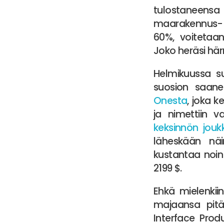
tulostaneensa 
maarakennus- ja
60%, voitetaa
Joko heräsi här
Helmikuussa s
suosion saanee
Onesta
, joka 
ja nimettiin 
keksinnön jou
läheskään näin
kustantaa noin 
2199 $.
Ehkä mielenkiin
majaansa pi
Interface Prod