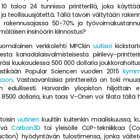
10 taloa 24 tunnissa printterillä, joka käyttä
 teollisuusjätettä. Tällä tavoin vältytään raken
n rakennusajassa 50-70% ja työvoimakustannu
mäläisen insinöörin kiinnostus?
uomalainen verkkolehti MPCkin
uutisoi
kickstart
sta kanadalaisvalmisteisesta piirilevy-printter
keräsi kuukaudessa 500 000 dollaria joukkorahoit
vastikään Popular Sciencen vuoden 2015
kymm
kkoon
. Vastaavanlaisia printtereitä on toki muua
 edullisesti. Harvardin yliopiston hiljattain e
8500 dollaria, kun taas V-Onen voi tilata tällä 
toisin
uutinen
kuultiin kuitenkin maaliskuussa, k
tävä
Carbon3D
toi yleisölle CLIP-tekniikkaa (Co
uction) hyödyntävän tulostimensa, jonka väite