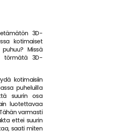
tietämätön 3D-
ssa kotimaiset
ä puhuu? Missä
ta törmätä 3D-
dä kotimaisiin
ssa puheluilla
että suurin osa
vain luotettavaa
. Tähän varmasti
ta ettei suurin
staa, saati miten