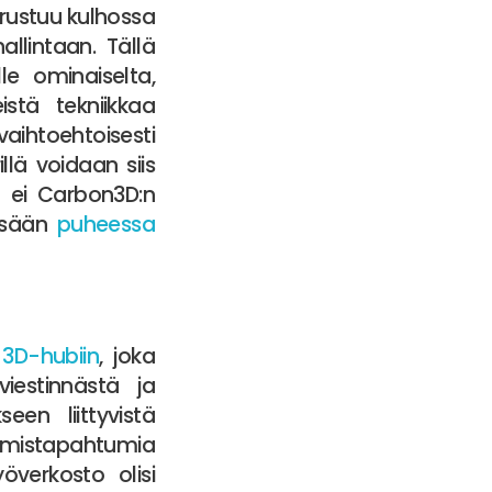
erustuu kulhossa
allintaan. Tällä
le ominaiselta,
istä tekniikkaa
aihtoehtoisesti
llä voidaan siis
n ei Carbon3D:n
ässään
puheessa
n
3D-hubiin
, joka
viestinnästä ja
seen liittyvistä
tumistapahtumia
överkosto olisi